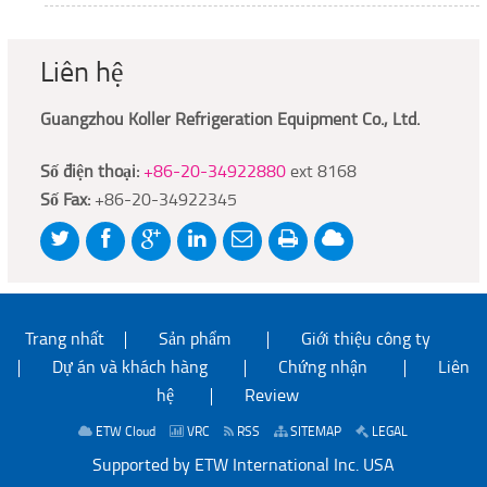
Liên hệ
Guangzhou Koller Refrigeration Equipment Co., Ltd.
Số điện thoại:
+86-20-34922880
ext 8168
Số Fax:
+86-20-34922345
Trang nhất
Sản phẩm
Giới thiệu công ty
Dự án và khách hàng
Chứng nhận
Liên
hệ
Review
ETW Cloud
VRC
RSS
SITEMAP
LEGAL
Supported by ETW International Inc. USA