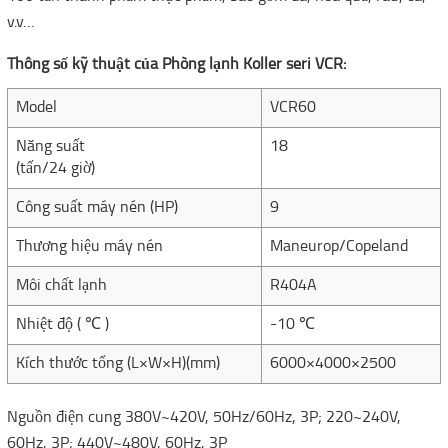
v.v…
Thông số kỹ thuật của Phòng lạnh Koller seri VCR:
Model
VCR60
Năng suất
18
(tấn/24 giờ)
Công suất máy nén (HP)
9
Thương hiệu máy nén
Maneurop/Copeland
Môi chất lạnh
R404A
Nhiệt độ ( ℃ )
-10 ℃
Kích thước tổng (L×W×H)(mm)
6000×4000×2500
Nguồn điện cung 380V~420V, 50Hz/60Hz, 3P; 220~240V,
60Hz, 3P; 440V~480V, 60Hz, 3P